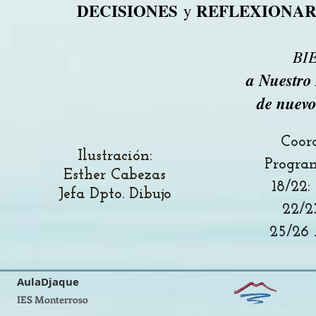
DECISIONES
REFLEXIONA
y
BI
a Nuestro 
de nuevo
Coor
Ilustración:
Progra
Esther Cabezas
18/22:
Jefa Dpto. Dibujo
22/2
25/26 
AulaDjaque
IES Monterroso